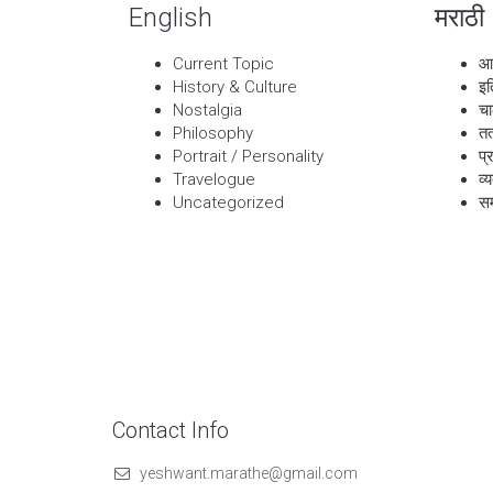
English
मराठी
Current Topic
आ
History & Culture
इत
Nostalgia
चा
Philosophy
तत
Portrait / Personality
प्
Travelogue
व्
Uncategorized
सम
Contact Info
yeshwant.marathe@gmail.com