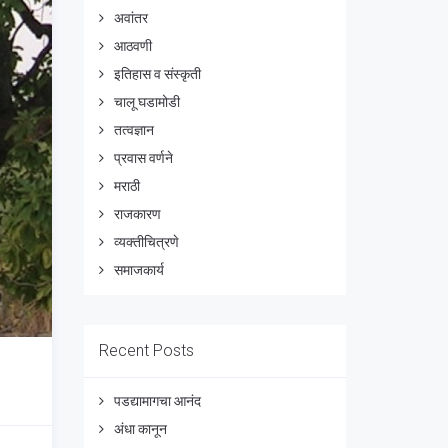
अवांतर
आठवणी
इतिहास व संस्कृती
चालू घडामोडी
तत्वज्ञान
प्रवास वर्णने
मराठी
राजकारण
व्यक्तीचित्रणे
समाजकार्य
Recent Posts
पडद्यामागचा आनंद
अंधा कानून