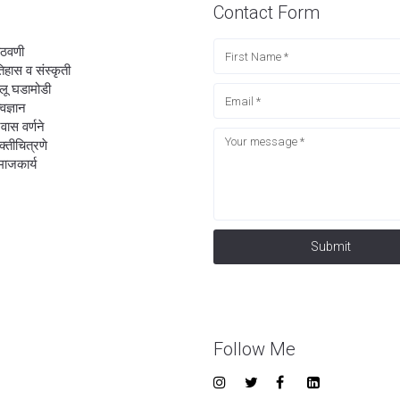
Contact Form
ठवणी
िहास व संस्कृती
लू घडामोडी
्वज्ञान
रवास वर्णने
यक्तीचित्रणे
ाजकार्य
Submit
Follow Me