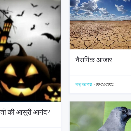
नैसर्गिक आजार
चालू घडामोडी
-
09/24/2021
ृती की आसुरी आनंद?