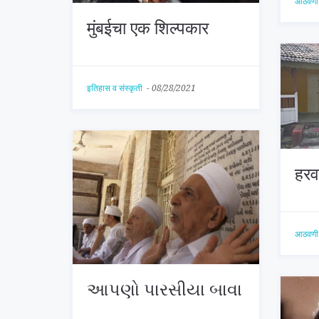
आठवणी
मुंबईचा एक शिल्पकार
इतिहास व संस्कृती
-
08/28/2021
हरव
आठवणी
આપણો પારસીયા બાવા