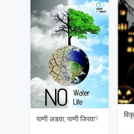
विक
पाणी अडवा; पाणी जिरवा?