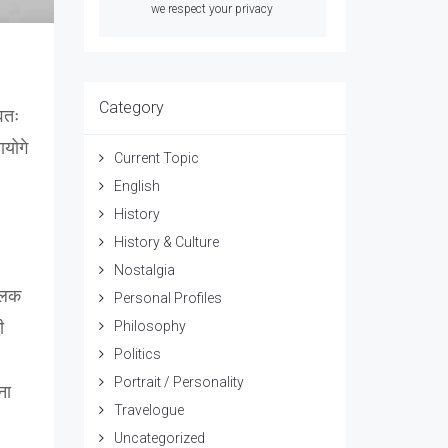
we respect your privacy
Category
वतः
ायोगे
Current Topic
English
History
History & Culture
Nostalgia
मालक
Personal Profiles
ी
Philosophy
Politics
Portrait / Personality
ना
Travelogue
Uncategorized