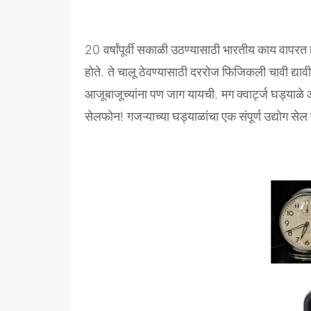
20
वर्षांपूर्वी
सकाळी
उठण्यासाठी
भारतीय
काय
वापरत
होते
.
ते
चालू
ठेवण्यासाठी
दररोज
फिजिकली
चावी
द्यावी
आजूबाजूच्यांना
पण
जाग
यायची
.
मग
क्वार्ट्ज
घड्याळे
सेलफोन
!
गजऱ्याच्या
घड्याळांचा
एक
संपूर्ण
उद्योग
सेल