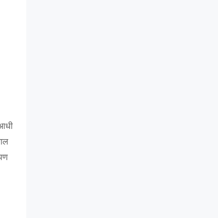
 आधी
माल
 पण