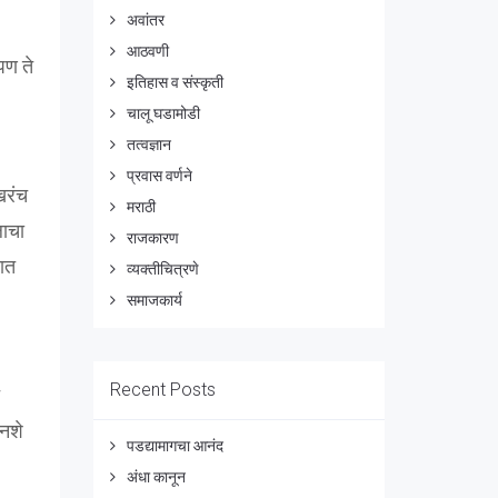
अवांतर
आठवणी
पण ते
इतिहास व संस्कृती
चालू घडामोडी
तत्वज्ञान
प्रवास वर्णने
खरंच
मराठी
लाचा
राजकारण
षात
व्यक्तीचित्रणे
समाजकार्य
Recent Posts
ोनशे
पडद्यामागचा आनंद
अंधा कानून