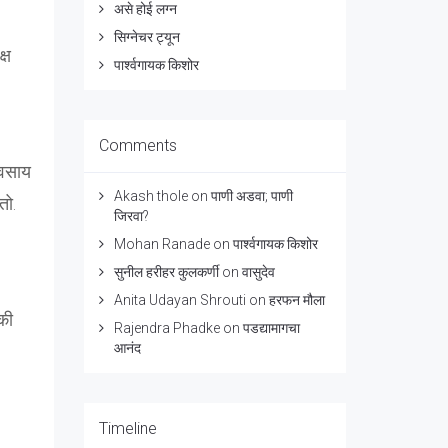
असे होई लग्न
सिग्नेचर ट्यून
्ष
पार्श्वगायक किशोर
Comments
यवसाय
Akash thole
on
पाणी अडवा; पाणी
तो.
जिरवा?
Mohan Ranade
on
पार्श्वगायक किशोर
सुनील हरीहर कुलकर्णी
on
वासुदेव
Anita Udayan Shrouti
on
हरफन मौला
की
Rajendra Phadke
on
पडद्यामागचा
आनंद
Timeline