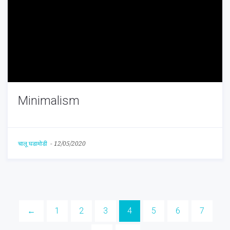
Minimalism
चालू घडामोडी
-
12/05/2020
←
1
2
3
4
5
6
7