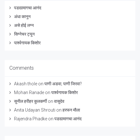
पडद्यामागचा आनंद
अंधा कानून
असे होई लग्न
सिग्नेचर ट्यून
पार्श्वगायक किशोर
Comments
Akash thole
on
पाणी अडवा; पाणी जिरवा?
Mohan Ranade
on
पार्श्वगायक किशोर
सुनील हरीहर कुलकर्णी
on
वासुदेव
Anita Udayan Shrouti
on
हरफन मौला
Rajendra Phadke
on
पडद्यामागचा आनंद