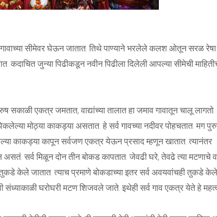
ंना गावाच्या सीमेवर घेऊन जातात. तिथे पाण्याने भरलेले कलश ओतून सरळ रेषा
त. कदाचित जुन्या पिढीकडून नवीन पिढीला दिलेली आपल्या सीमेची माहिती
ुरुष सकाळी एकत्र जमतात, वाद्यांच्या तालात हा जमाव गावातून चालू लागतो.
िकलेल्या मोठ्या काकड्या असतात. हे सर्व गावच्या नदीवर पोहचतात. मग पुर
ल्या काकड्या कापून सर्वजण एकत्र येऊन प्रसाद म्हणून खातात. त्यानंतर
्न असतं. सर्व मिळून दोन तीन बोकड कापतात. जेवढी घरे, तेवढे त्या मटणाचे व
तुकडे केले जातात. त्याच प्रमाणे बोकडाच्या इतर सर्व अवयवांचही तुकडे केल
शी संध्याकाळी घरोघरी मटण शिजवले जाते. इथेही सर्व गाव एकत्र येते हे महत्