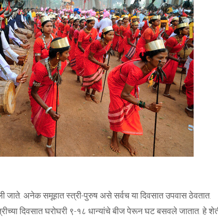
ी जाते. अनेक समूहात स्त्री-पुरुष असे सर्वच या दिवसात उपवास ठेवतात.
ात्रीच्या दिवसात घरोघरी ९-१८ धान्यांचे बीज पेरून घट बसवले जातात. हे शे