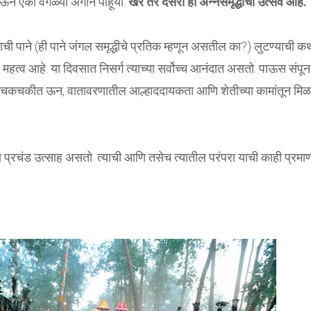
 एका वेगळ्या अंगाने पाहूया.
खरं तर दसरा हा अन्नसमृद्धीचा उत्सव आहे.
ाची पाने (ही पाने जंगल समृद्धीचे प्रतिक म्हणून असतील का?) लुटण्याची क
महत्व आहे. या दिवसात निसर्ग त्याच्या सर्वोच्च आनंदात असतो. पाऊस संपून
ात, चकचकीत ऊन, वातावरणातील आल्हाददायकता आणि शेतीच्या कामांतून मिळ
चा प्रचंड उत्साह असतो. त्याची आणि तसेच त्यातील परंपरा याची काही प्रमा