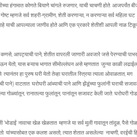
रब्बीच्या हंगामात कोणते बियाणे चांगले रुजणार, याची चाचणी होते. आजपर्यंत बी
ष्ट म्हणजे सर्व शहरी-ग्रामीण, शेती करणाऱ्या, न करणाऱ्या सर्व महिला घट
आहे याची आपल्याला जाणीव होते आणि एक प्रकारे शेतीशी आपली नाळ टिकू
 कणसे, आपट्याची पाने, शेतीत वापरली जाणारी अवजारे जसे पेरण्याची पाभर 
घेऊन येतो, यास बऱ्याच भागात सीमोल्लंघन असे म्हणतात. जुन्या काळी लढाईल
. त्यानंतर हा पुरुष घरी येतो तेव्हा घरातील स्त्रिया त्याला ओवाळतात, मग
 पाने) वाटतात. घरोघरी आंब्याची पाने आणि झेंडूंच्या फुलांनी घराची सजा
या गोळ्यांतून, रानातल्या फुलांतून, पानांतून सजावट केली जाते. घरोघरी गो
 ‘भोडाई’ नावाचा खेळ खेळतात. म्हणजे या सर्व मुली गावातून तांदुळ, पैसे गोळ
चालतो. यांच्यासोबत एक कलश असतो, त्यात शेतात असलेल्या नाचणी, वरईची ह