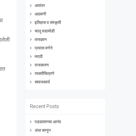
अवांतर
आठवणी
था
इतिहास व संस्कृती
चालू घडामोडी
ालेली
तत्वज्ञान
प्रवास वर्णने
मराठी
राजकारण
णात
व्यक्तीचित्रणे
समाजकार्य
Recent Posts
पडद्यामागचा आनंद
अंधा कानून