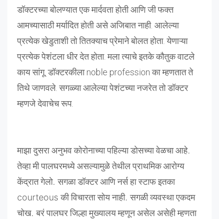
डॉक्टरच्या बोलण्यात एक मार्दवता होती आणि जी फक्त
आमच्यासाठी मर्यादित होती असे अजिबात नाही. आलेल्या
प्रत्येक खेडुताशी तो तितक्याच प्रेमाने बोलत होता. येणाऱ्या
प्रत्येक पेशंटला धीर देत होता. मला त्याचे इतके कौतुक वाटले
काय सांगू. डॉक्टरकीला noble profession का म्हणतात ते
तिथे जाणवले. सगळ्या आलेल्या पेशंटच्या नजरेत तो डॉक्टर
म्हणजे देवाचेच रूप.
माझा
दुसरा
अनुभव
कोरोनाच्या
पहिल्या
डोसच्या
वेळचा
आहे
.
तेव्हा
मी
पालघरमध्ये
असल्यामुळे
तेथील
प्राथमिक
आरोग्य
केंद्रात
गेलो
.
सगळा
डॉक्टर
आणि
नर्स
हा
स्टाफ
इतका
courteous
की
विचारता
सोय
नाही
.
सगळी
व्यवस्था
एकदम
चोख
.
बरं
पालघर
जिल्हा
मुख्यालय
म्हणून
असेल
असेही
म्हणता