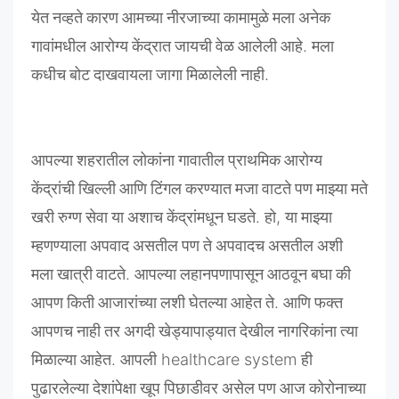
येत
नव्हते
कारण
आमच्या
नीरजाच्या
कामामुळे
मला
अनेक
गावांमधील
आरोग्य
केंद्रात
जायची
वेळ
आलेली
आहे
.
मला
कधी
च
बोट
दाखवायला
जागा
मिळालेली
नाही
.
आपल्या
शहरातील
लोकांना
गावातील
प्राथमिक
आरोग्य
केंद्रांची
खिल्ली
आणि
टिंगल
करण्यात
मजा
वाटते
पण
माझ्या
मते
खरी
रुग्ण
सेवा
या
अशाच
केंद्रांमधून
घडते
.
हो
,
या
माझ्या
म्हणण्याला
अपवाद
असतील
पण
ते
अपवादच
असतील
अशी
मला
खात्री
वाटते
.
आपल्या
लहानपणापासून
आठवून
बघा
की
आपण
किती
आजारांच्या
लशी
घेतल्या
आहेत
ते
.
आणि
फक्त
आपणच
नाही
तर
अगदी
खेड्यापाड्यात
देखील
नागरिकांना
त्या
मिळाल्या
आहेत
.
आपली
healthcare system
ही
पुढारलेल्या
देशांपेक्षा
खूप
पिछाडीवर
असेल
पण
आज
कोरोनाच्या