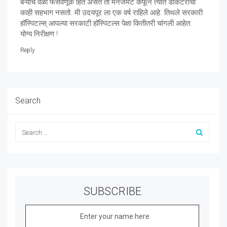
बऱ्याच वेळा फसवणूक हित असते ती मॅनेजमेंट कफून त्यात डॉकटरांचा
काही सहभाग नसतो. मी उदयपूर ला एक वर्ष राहिले आहे. तिथले सरकारी
हॉस्पिटल्स् आपल्या सरकाटी हॉस्पिटल्स पेक्षा कितीतरी चांगली आहेत.
योग्य निरीक्षण !
Reply
Search
SUBSCRIBE