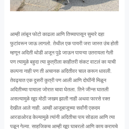
आम्ही
लांबून
फोटो
काढला
आणि
तिच्यापासून
सुमारे
दहा
फुटांवरून
जाऊ
लागलो
.
तेथील
एक
पायरी
जरा
जास्त
उंच
होती
म्हणून
अदिती
थोडी
अजून
पुढे
जाऊन
पायऱ्या
उतरायला
गेली
पण
त्यामुळे
बहुदा
त्या
कुत्रीला
काहीतरी
संकट
वाटलं
का
याची
कल्पना
नाही
पण
ती
अचानक
अदितीवर
चाल
करून
धावली
.
तेवढ्यात
एक
दुसरी
कुत्री
पण
आली
आणि
दोघींनी
मिळून
अदितीच्या
पायाला
जोरात
चावा
घेतला
.
तिने
जीन्स
घातली
असल्यामुळे
खूप
मोठी
जखम
झाली
नाही
अथवा
फारसे
रक्त
देखील
आले
नाही
.
आम्ही
आजूबाजूच्या
सर्वांनी
एकदम
आरडाओरड
केल्यामुळे
त्यांनी
अदितीचा
पाय
सोडला
आणि
त्या
पळून
गेल्या
.
साहजिकच
आम्ही
खूप
घाबर
लो
आणि
काय
करायचे