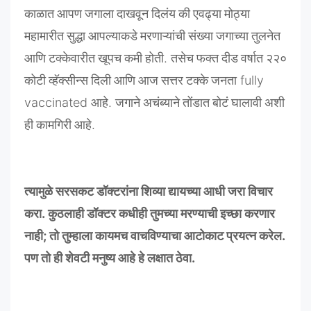
काळात
आपण
जगाला
दाखवून
दिलंय
की
एवढ्या
मोठ्या
महामारीत
सुद्धा
आपल्याकडे
मरणाऱ्यांची
संख्या
जगाच्या
तुलनेत
आणि
टक्केवारीत
खूपच
कमी
होती
.
तसेच
फक्त
दीड
वर्षात
२२०
कोटी
व्हॅक्सीन्स
दिली
आणि
आज
सत्तर
टक्के
जनता
fully
vaccinated
आहे
.
जगाने
अचंब्याने
तोंडात
बोटं
घालावी
अशी
ही
कामगिरी
आहे
.
त्यामुळे
सरसकट
डॉक्टरांना
शिव्या
द्यायच्या
आधी
जरा
विचार
करा
.
कुठलाही
डॉक्टर
कधीही
तुमच्या
मरण्याची
इच्छा
करणार
नाही
;
तो
तुम्हाला
कायमच
वाचविण्याचा
आटोकाट
प्रयत्न
करेल
.
पण
तो
ही
शेवटी
मनुष्य
आहे
हे
लक्षात
ठेवा
.