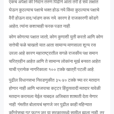
एकच अपेक्षा की निदान तरुण पिढीने आता तरी हे सर्व लक्षात
घेऊन कुठल्याच पक्षाचे भक्त होऊ नये किंवा कुठल्याच पक्षाचे
वैरी होऊन वाद/भांडण करू नये. कारण हे राजकारणी कोडगे
आहेत; त्यांना कशाचाही फरक पडत नाही.
कोण कोणत्या पक्षात जातो, कोण कुणाशी युती करतो आणि कोण
सत्तेची फळे चाखतो यात आता सामान्य माणसाला शून्य रस
उरला आहे कारण महाराष्ट्रातील सगळे राजकीय पक्ष समान
चरित्रहीन आहेत आणि ते सामान्य लोकांना मूर्ख बनवत आहेत
याची प्रत्येक नागरिकाला १०० टक्के खात्री पटली आहे..
पुढील विधानसभा निवडणुकीत ३५-४० टक्के च्या वर मतदान
होणार नाही आणि भाजपाचा कट्टर हिंदुत्ववादी मतदार यावेळी
मतदान करायला येईल याबद्दल अजिबात शाश्वती देता येणार
नाही. गंमतीत बोलायचं म्हणजे जर पुढील काही महिन्यात
काँग्रेसचा गट फुटून जर या सरकारमध्ये सामील झाला नाही, तर