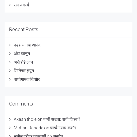
समाजकार्य
Recent Posts
पडद्यामागचा आनंद
अंधा कानून
असे होई लग्न
सिग्नेचर ट्यून
पार्श्वगायक किशोर
Comments
Akash thole
on
पाणी अडवा; पाणी जिरवा?
Mohan Ranade
on
पार्श्वगायक किशोर
सुनील हरीहर कुलकर्णी
on
वासुदेव