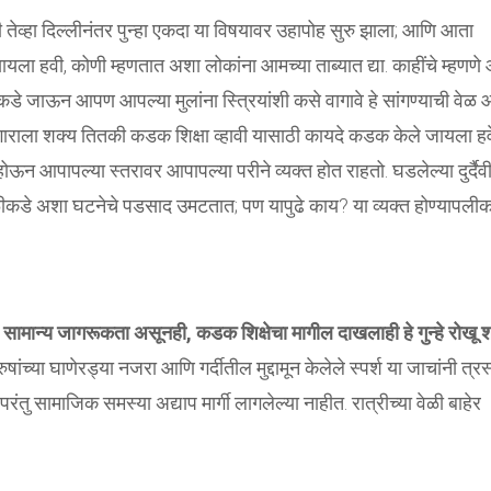
 तेव्हा दिल्लीनंतर पुन्हा एकदा या विषयावर उहापोह सुरु झाला; आणि आता
यला हवी, कोणी म्हणतात अशा लोकांना आमच्या ताब्यात द्या. काहींचे म्हणण
कडे जाऊन आपण आपल्या मुलांना स्त्रियांशी कसे वागावे हे सांगण्याची वेळ
्हेगाराला शक्य तितकी कडक शिक्षा व्हावी यासाठी कायदे कडक केले जायला हव
 आपापल्या स्तरावर आपापल्या परीने व्यक्त होत राहतो. घडलेल्या दुर्दैव
ीकडे अशा घटनेचे पडसाद उमटतात; पण यापुढे काय? या व्यक्त होण्यापलीक
सामान्य जागरूकता असूनही, कडक शिक्षेचा मागील दाखलाही हे गुन्हे रोखू
षांच्या घाणेरड्या नजरा आणि गर्दीतील मुद्दामून केलेले स्पर्श या जाचांनी त्रस
ंतु सामाजिक समस्या अद्याप मार्गी लागलेल्या नाहीत. रात्रीच्या वेळी बाहेर