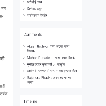
असे होई लग्न
. मग
सिग्नेचर ट्यून
माण
पार्श्वगायक किशोर
Comments
Akash thole
on
पाणी अडवा; पाणी
जिरवा?
Mohan Ranade
on
पार्श्वगायक किशोर
ाही
सुनील हरीहर कुलकर्णी
on
वासुदेव
Anita Udayan Shrouti
on
हरफन मौला
Rajendra Phadke
on
पडद्यामागचा
आनंद
साठी
 ट्रॅक
Timeline