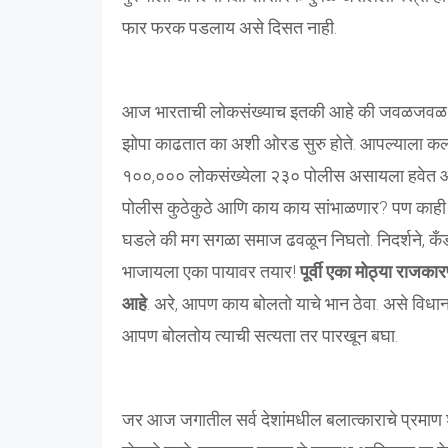
फार फरक पडलाय असे दिसत नाही.
आज भारताची लोकसंख्याच इतकी आहे की जवळजवळ रो
झोपा काढतात का अशी ओरड सुरु होते. आपल्याला कल्पन
१००,००० लोकसंख्येला २३० पोलीस असायला हवेत आणि 
पोलीस कुठेकुठे आणि काय काय सांभाळणार? पण काही वर
घडले की मग सगळा समाज ढवळून निघतो. निदर्शने, कँडल
भाजायला एका पायावर तयार!
पूर्वी एका मोठ्या राजक
आहे
. अरे, आपण काय बोलतो याचे भान ठेवा. असे विध
आपण बोलतोय त्याची सत्यता तर पारखून बघा.
जर आज जगातील सर्व देशांमधील बलात्काराचे प्रमाण 