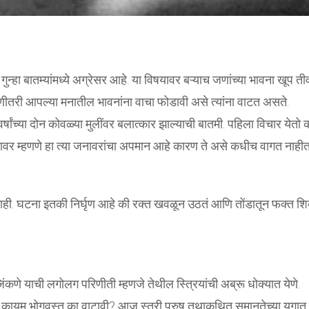
न्हा बातम्यांमध्ये अग्रेसर आहे. या विषयावर बऱ्याच जणांच्या भावना खूप तीव
कोणीतरी आपल्या मनातील भावनांना वाचा फोडावी असे त्यांना वाटत असते.
ंच्या दोन कोवळ्या मुलींवर बलात्कार झाल्याची बातमी. पहिला विचार येतो क
ावर म्हणणे हा त्या जनावरांचा अपमान आहे कारण ते असे कधीच वागत नाही
ही. घटना इतकी निर्घृण आहे की रक्त खवळून उठतं आणि तोंडातून फक्त शिव्
कणे याची लगोलग परिणीती म्हणजे तेथील स्त्रियांची अब्रू धोक्यात येणे.
 ही कायम भोगवस्तू का वाटावी? आज स्त्री पुरुष तथाकथित समानतेच्या युगात