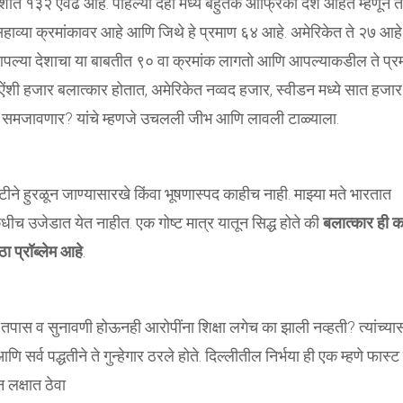
ात १३२ एवढे आहे. पहिल्या दहा मध्ये बहुतेक आफ्रिकी देश आहेत म्हणून ते
हाव्या क्रमांकावर आहे आणि जिथे हे प्रमाण ६४ आहे. अमेरिकेत ते २७ आहे
 आपल्या देशाचा या बाबतीत ९० वा क्रमांक लागतो आणि आपल्याकडील ते प्र
ऐंशी हजार बलात्कार होतात, अमेरिकेत नव्वद हजार, स्वीडन मध्ये सात हजार
ण समजावणार? यांचे म्हणजे उचलली जीभ आणि लावली टाळ्याला.
्टीने हुरळून जाण्यासारखे किंवा भूषणास्पद काहीच नाही. माझ्या मते भारतात
े कधीच उजेडात येत नाहीत. एक गोष्ट मात्र यातून सिद्ध होते की
बलात्कार ही क
ा प्रॉब्लेम आहे
.
 तपास व सुनावणी होऊनही आरोपींना शिक्षा लगेच का झाली नव्हती? त्यांच्या
 सर्व पद्धतीने ते गुन्हेगार ठरले होते. दिल्लीतील निर्भया ही एक म्हणे फास्ट
लक्षात ठेवा