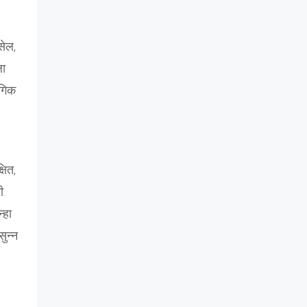
सेल,
ला
ंगिक
षित,
ी.
्हा
सुन्न