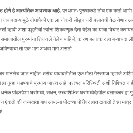
नष्ट होणे हे आत्यंतिक आवश्यक आहे.
प्रथमतः पुरुषाकडे तोच एक कर्ता आणि
्या जबाबदाऱ्यांमुळे दोघांपैकी एकाला नोकरी सोडून घरी बसायची वेळ येणार अ
तशी व्हावी अशा पद्धतीची त्यांना शिकवणूक देता येईल का याचा विचार कराय
 समाजातील पुरुषांना शिकवले गेलेच पाहिजे; कारण बलात्कार हा बऱ्याचदा लै
ाजविण्याचा तो एक भाग अथवा मार्ग असतो.
लात्कार मानलेच जात नाहीत. तसेच याबाबतीतील एक मोठा गैरसमज म्हणजे अशिक्
े हा गुन्हा घडण्याचे प्रमाण जास्त आहे. प्रत्यक्ष परिस्थिती अशी निश्चित नाह
अनेक पांढरपेशा घरांमध्ये, सधन, उच्चशिक्षित घरांमध्येदेखील बलात्कार हा गुन
आपण ऐकतो की जन्मदाता बाप आपल्या पोटच्या पोरीवर हात टाकतो तेव्हा मात्र 
य!