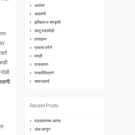
अवांतर
आठवणी
इतिहास व संस्कृती
चालू घडामोडी
काय
तत्वज्ञान
 दर
प्रवास वर्णने
डते.
मराठी
काही
राजकारण
 पोळी
व्यक्तीचित्रणे
जधानी
समाजकार्य
Recent Posts
पडद्यामागचा आनंद
ात
अंधा कानून