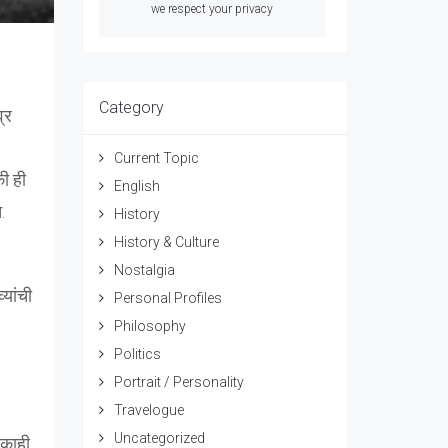
we respect your privacy
Category
्र
Current Topic
ी ही
English
त.
History
History & Culture
Nostalgia
यांची
Personal Profiles
Philosophy
Politics
Portrait / Personality
Travelogue
Uncategorized
 काही