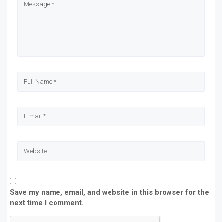
new
new
new
new
window)
window)
window)
window)
Save my name, email, and website in this browser for the
next time I comment.