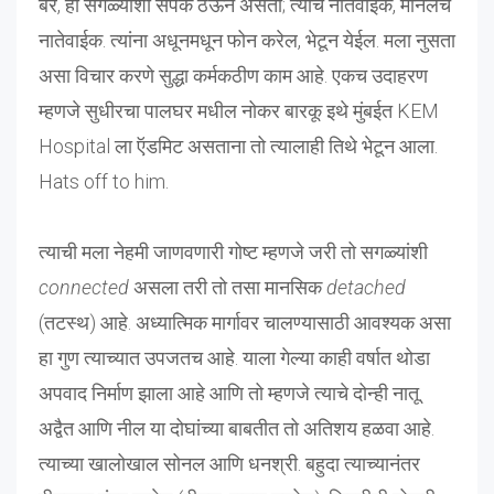
बरं, हा सगळ्यांशी संपर्क ठेऊन असतो; त्याचे नातेवाईक, मीनलचे
नातेवाईक. त्यांना अधूनमधून फोन करेल, भेटून येईल. मला नुसता
असा विचार करणे सुद्धा कर्मकठीण काम आहे. एकच उदाहरण
म्हणजे सुधीरचा पालघर मधील नोकर बारकू इथे मुंबईत KEM
Hospital ला ऍडमिट असताना तो त्यालाही तिथे भेटून आला.
Hats off to him.
त्याची मला नेहमी जाणवणारी गोष्ट म्हणजे जरी तो सगळ्यांशी
connected
असला तरी तो तसा मानसिक
detached
(तटस्थ) आहे. अध्यात्मिक मार्गावर चालण्यासाठी आवश्यक असा
हा गुण त्याच्यात उपजतच आहे. याला गेल्या काही वर्षात थोडा
अपवाद निर्माण झाला आहे आणि तो म्हणजे त्याचे दोन्ही नातू.
अद्वैत आणि नील या दोघांच्या बाबतीत तो अतिशय हळवा आहे.
त्याच्या खालोखाल सोनल आणि धनश्री. बहुदा त्याच्यानंतर