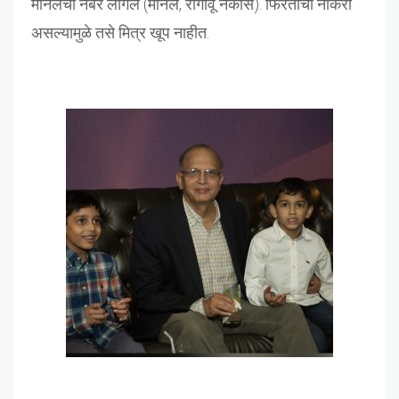
मीनलचा नंबर लागेल (मीनल, रागावू नकोस). फिरतीची नोकरी
असल्यामुळे तसे मित्र खूप नाहीत.