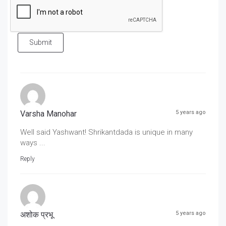
Submit
Varsha Manohar
5 years ago
Well said Yashwant! Shrikantdada is unique in many
ways ...
Reply
अशोक प्रभू
5 years ago