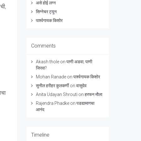
असे होई लग्न
ची,
सिग्नेचर ट्यून
पार्श्वगायक किशोर
Comments
Akash thole
on
पाणी अडवा; पाणी
जिरवा?
Mohan Ranade
on
पार्श्वगायक किशोर
सुनील हरीहर कुलकर्णी
on
वासुदेव
ाचा
Anita Udayan Shrouti
on
हरफन मौला
Rajendra Phadke
on
पडद्यामागचा
आनंद
Timeline