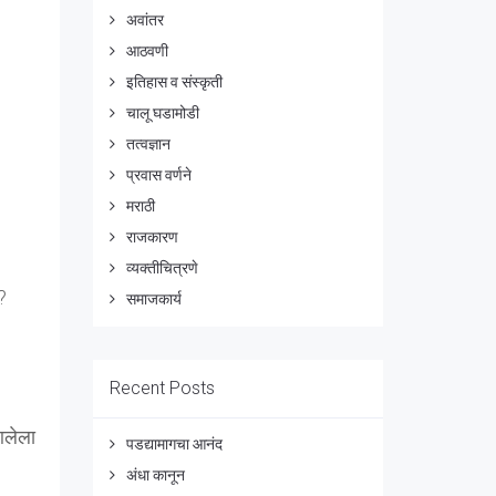
अवांतर
आठवणी
इतिहास व संस्कृती
चालू घडामोडी
तत्वज्ञान
प्रवास वर्णने
मराठी
राजकारण
व्यक्तीचित्रणे
?
समाजकार्य
Recent Posts
आलेला
पडद्यामागचा आनंद
अंधा कानून