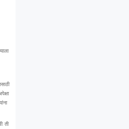
्याला
ासाठी
ेक्षा
ांना
ी. ती