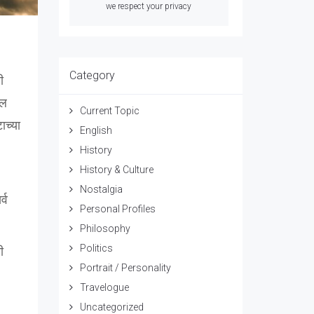
we respect your privacy
Category
ी
ील
Current Topic
ाच्या
English
History
History & Culture
Nostalgia
्व
Personal Profiles
Philosophy
Politics
ी
Portrait / Personality
Travelogue
Uncategorized