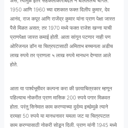
असे
,
त्यामुळे
इतर
सहकलाकारांबद्दल
न
बोललेलंच
चांगलं
.
1950
आणि
1960
च्या
दशकात
फक्त
दिलीप
कुमार
,
देव
आनंद
,
राज
कपूर
आणि
राजेंद्र
कुमार
यांना
प्राण
पेक्षा
जास्त
पैसे
मिळत
असत
;
तर
1970
मध्ये
फक्त
राजेश
खन्ना
याची
प्राणपेक्षा
जास्त
कमाई
होती
.
आता
सांगून
पटणार
नाही
पण
ओरिजनल
डॉन
या
चित्रपटासाठी
अमिताभ
बच्चनला
अडीच
लाख
रुपये
तर
प्राणला
५
लाख
रुपये
मानधन
देण्यात
आले
होते
.
आता
या
पार्श्‍वभूमीवर
कल्पना
करा
की
छायाचित्रकार
म्हणून
पहिल्याच
नोकरीत
प्राण
मासिक
200
रुपये
पगार
मिळवत
होता
.
परंतु
सिनेमात
काम
करण्याच्या
दुर्दम्य
इच्छेमुळे
त्याने
दरमहा
50
रुपये
या
मानधनावर
यमला
जट
या
चित्रपटात
काम
करण्यासाठी
नोकरी
सोडून
दिली
.
प्राण
यांनी
1945
मध्ये