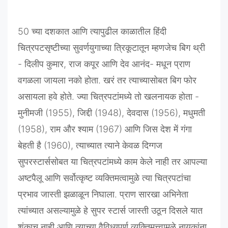
50
च्या
दशकात
आणि
त्यापुढील
काळातील
हिंदी
चित्रपटसृष्टीच्या
सुवर्णयुगाच्या
त्रिकूटातून
म्हणजेच
बिग
थ्री
-
दिलीप
कुमार
,
राज
कपूर
आणि
देव
आनंद
-
मधून
प्राण
वगळला
जायला
नको
होता
.
खरं
तर
त्याच्यासोबत
बिग
फोर
असायला
हवे
होते
.
ज्या
चित्रपटांमध्ये
तो
खलनायक
होता
-
मुनीमजी
(1955),
जिद्दी
(1948),
देवदास
(1956),
मधुमती
(1958),
राम
और
श्याम
(1967)
आणि
जिस
देश
में
गंगा
बेहती
है
(1960),
त्याच्यात
त्याने
केवळ
दिग्गज
सुपरस्टार्ससोबत
या
चित्रपटांमध्ये
काम
केले
नाही
तर
आपल्या
अष्टपैलू
आणि
सर्वोत्कृष्ट
व्यक्तिमत्वामुळे
त्या
चित्रपटांचा
प्रभाव
जास्ती
झळाळून
निघाला
.
प्राण
सारखा
अभिनेता
त्यांच्यात
असल्यामुळे
हे
सुपर
स्टार्स
जास्ती
उठून
दिसले
यात
शंकाच
नाही
आणि
त्याच्या
वैविध्यपूर्ण
व्यक्तिमत्त्वामुळे
नायकांना