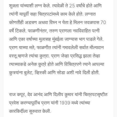
शुक्ला
यांच्याशी
लग्न
केले
.
त्यावेळी
ते
25
वर्षांचे
होते
आणि
त्यांनी
यापूर्वी
सहा
चित्रपटांमध्ये
काम
केले
होते
.
लग्नात
कोणतीही
अडचण
अथवा
विघ्न
न
येता
हे
मिलन
जवळपास
70
वर्षे
टिकले
.
फाळणीनंतर
,
तरुण
प्राणला
नवविवाहित
पत्नी
आणि
एका
वर्षाच्या
मुलासह
मुंबईला
जाण्यास
भाग
पाडले
गेले
.
प्राण
याच्या
मते
,
फाळणीत
त्यांनी
गमावलेली
सर्वात
मौल्यवान
वस्तू
म्हणजे
त्यांचा
कुत्रा
.
प्राण
जेव्हा
प्रसिद्ध
झाला
तेव्हा
त्याच्याकडे
अनेक
कुत्रे
होते
आणि
विचित्रपणे
त्याने
आपल्या
कुत्र्यांना
बुलेट
,
व्हिस्की
आणि
सोडा
अशी
नावे
दिली
होती
.
राज
कपूर
,
देव
आनंद
आणि
दिलीप
कुमार
यांनी
चित्रपटसृष्टीत
प्रवेश
करण्यापूर्वीच
प्राण
यांनी
1939
मध्ये
त्यांच्या
कारकिर्दीला
सुरुवात
केली
.