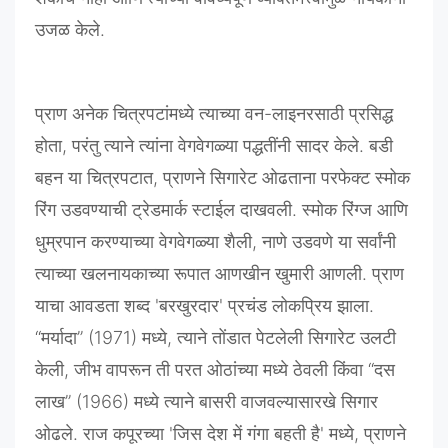
उजळ
केले
.
प्राण
अनेक
चित्रपटांमध्ये
त्याच्या
वन
-
लाइनरसाठी
प्रसिद्ध
होता
,
परंतु
त्याने
त्यांना
वेगवेगळ्या
पद्धतींनी
सादर
केले
.
बडी
बहन
या
चित्रपटात
,
प्राणने
सिगारेट
ओढताना
परफेक्ट
स्मोक
रिंग
उडवण्याची
ट्रेडमार्क
स्टाईल
दाखवली
.
स्मोक
रिंग्ज
आणि
धुम्रपान
करण्याच्या
वेगवेगळ्या
शैली
,
नाणे
उडवणे
या
सर्वांनी
त्याच्या
खलनायकाच्या
रूपात
आणखीन
खुमारी
आणली
.
प्राण
याचा
आवडता
शब्द
'
बरखुरदार
'
प्रचंड
लोकप्रिय
झाला
.
“
मर्यादा
” (1971)
मध्ये
,
त्याने
तोंडात
पेटलेली
सिगारेट
उलटी
केली
,
जीभ
वापरून
ती
परत
ओठांच्या
मध्ये
ठेवली
किंवा
“
दस
लाख
” (1966)
मध्ये
त्याने
बासरी
वाजवल्यासारखे
सिगार
ओढले
.
राज
कपूरच्या
'
जिस
देश
में
गंगा
बहती
है
'
मध्ये
,
प्राणने