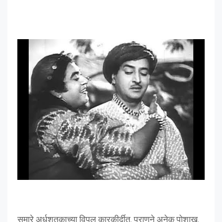
सुमारे अर्धशतकाच्या विपुल कारकीर्दीत, प्राणने अनेक पोशाख,