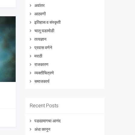
अवांतर
आठवणी
इतिहास व संस्कृती
चालू घडामोडी
तत्वज्ञान
प्रवास वर्णने
मराठी
राजकारण
व्यक्तीचित्रणे
समाजकार्य
Recent Posts
पडद्यामागचा आनंद
अंधा कानून