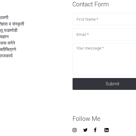
Contact Form
ठवणी
िहास व संस्कृती
लू घडामोडी
्वज्ञान
रवास वर्णने
यक्तीचित्रणे
ाजकार्य
Submit
Follow Me