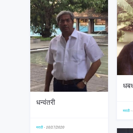
धबध
धन्वंतरी
मराठी
-
मराठी
-
10/17/2020