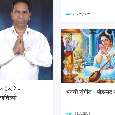
मराठी
-
02/22/2020
य वेखंडे -
भक्ती संगीत - मोहम्मद
जशिल्पी
मराठी
-
08/24/2019