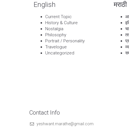
English
मराठी
Current Topic
आ
History & Culture
इत
Nostalgia
चा
Philosophy
तत
Portrait / Personality
प्
Travelogue
व्
Uncategorized
सम
Contact Info
yeshwant.marathe@gmail.com